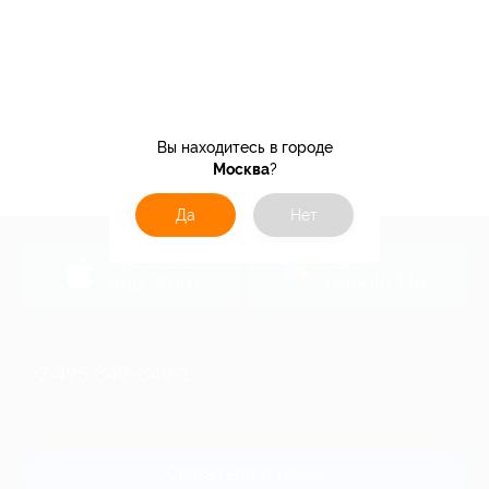
Вы находитесь в городе
Москва
?
Да
Нет
загрузить в
загрузить в
App Store
Google Play
+7 495 649-649-1
Для звонка из Москвы
и регионов России
Связаться с нами