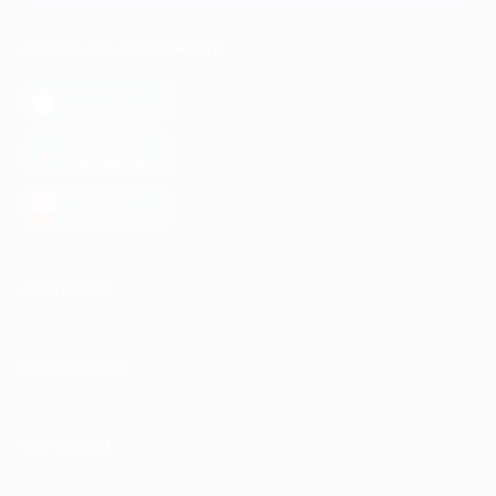
МОБИЛЬНОЕ ПРИЛОЖЕНИЕ
загрузить в
App Store
загрузить в
Google Play
загрузить в
AppGallery
КОМПАНИЯ
ИНФОРМАЦИЯ
ПАРТНЕРАМ