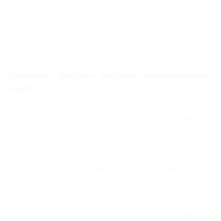
Скидки от «Тануки» для любителей японской
кухни
Блюда японской кухни прочно и надолго вошли в рацион жителей
России. Это неудивительно, ведь они питательные, вкусные и
полезные. Сеть ресторанов японской кухни «Тануки» приглашает всех,
кто еще не пробовал кулинарные изыски из Японии или наоборот,
влюбился в эту кухню раз и навсегда. С промокодами Тануки вы
недорого попробуете:
Основное меню: традиционные суши и роллы, а также блюда от
шеф-повара по эксклюзивным рецептурам;
Детское меню: супчики, овощные закуски, горячее, десерты и
детские коктейли;
Коктейльное меню: «Ванильное небо», «Пряное яблоко», «Восемь
островов» и другие. А также разнообразие видов глинтвейна.
Сеть ресторанов «Тануки» регулярно предлагает купоны своим