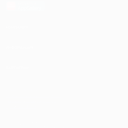
загрузить в
AppGallery
КОМПАНИЯ
ИНФОРМАЦИЯ
ПАРТНЕРАМ
© 2010-2026 BIGLION
Обработка персональных данных
Пользовательское соглашение
Публичная оферта
Гарантия, поддержка
24 часа и возврат средств