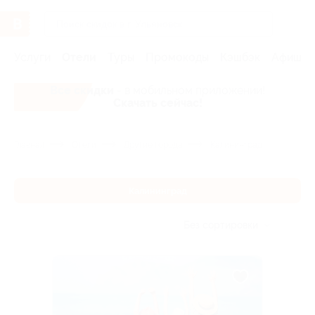
Услуги
Отели
Туры
Промокоды
Кэшбэк
Афиша 
Все скидки
- в мобильном приложении!
Скачать сейчас!
Главная
Отели
Другие города
Калининград
Калининград
Без сортировки