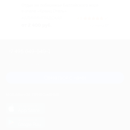
Отдых на побережье Балтийского моря
в отеле «Кранц Отель»
КАЛИНИНГРАДСКАЯ
4.9
(4)
ОБЛАСТЬ
от 2 400 руб.
Куплено 87
+7 495 649-649-1
Для звонка из Москвы
и регионов России
Связаться с нами
МОБИЛЬНОЕ ПРИЛОЖЕНИЕ
загрузить в
App Store
загрузить в
Google Play