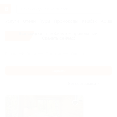
Услуги
Отели
Туры
Промокоды
Кэшбэк
Афиша 
Все скидки
- в мобильном приложении!
Скачать сейчас!
Главная
Отели
Поволжье
Саранск
Саранск
Без сортировки