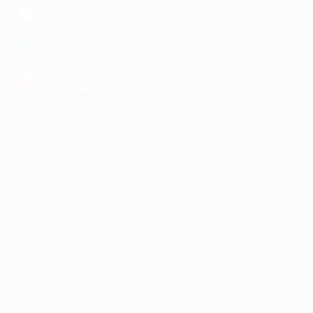
загрузить в
App Store
загрузить в
Google Play
загрузить в
AppGallery
КОМПАНИЯ
ИНФОРМАЦИЯ
ПАРТНЕРАМ
© 2010-2026 BIGLION
Обработка персональных данных