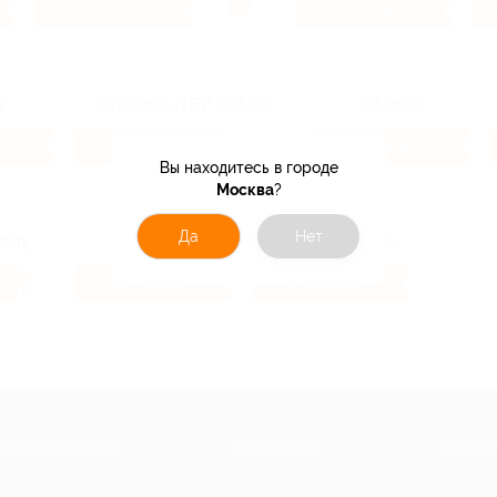
3.7%
0.26%
Кэшбэк
Кэшбэк
4%
6.4%
4.8%
Кэшбэк
Кэшбэк
Вы находитесь в городе
Москва
?
Да
Нет
2.8%
3.2%
Кэшбэк
Кэшбэк
Е ПРИЛОЖЕНИЕ
КОМПАНИЯ
ИНФОР