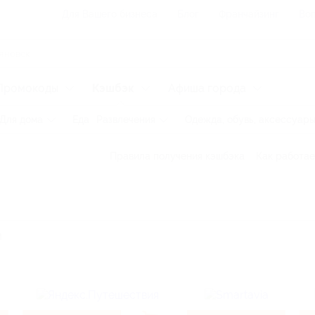
Для Вашего бизнеса
Блог
Франчайзинг
Воп
Промокоды
Кэшбэк
Афиша города
Для дома
Еда
Развлечения
Одежда, обувь, аксессуар
Правила получения кэшбэка
Как работае