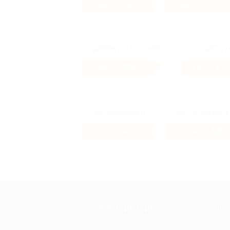
4.8%
20 ₽
Кэшбэк
Кэшбэк
6.15%
4.6
Кэшбэк
Кэшбэк
24.23%
1.28%
Кэшбэк
Кэшбэк
+7 495 649-649-1
МОБИЛЬНО
Для звонка из Москвы