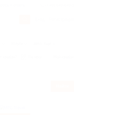
росы и ответы
+7 495 649-649-1
Вход
/
Регистрация
ы
Услуги
Авто
Ещё
т кэшбэк?
По чеку
Мой кэшбэк
Найти