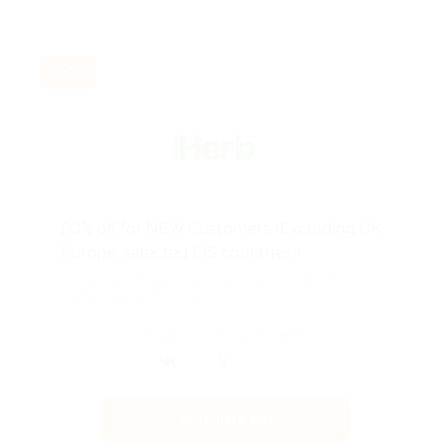
-20%
20% off for NEW Customers (Excluding UK,
Europe, selected CIS countries)!
Cannot be combined with other offers. Excluding UK,
Europe, selected CIS countri...
Поделиться с друзьями
Получить код