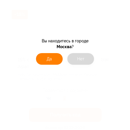
-15%
Вы находитесь в городе
Москва
?
Да
Нет
15% off for NEW Customers (CIS & Central
Asia)!
Valid for: Kazakhstan, Moldova, Armenia, Georgia,
Uzbekistan and Kyrgyzstan.
Поделиться с друзьями
Получить код
Акция до 31.12.2026