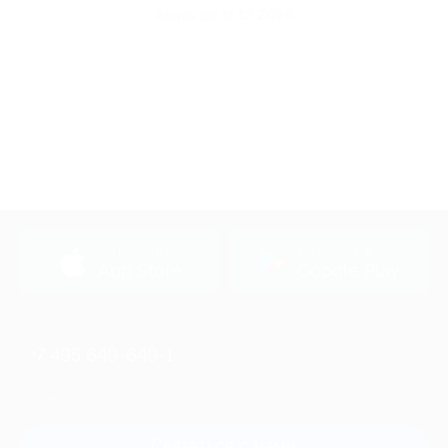
Акция до 31.12.2026
загрузить в
загрузить в
App Store
Google Play
+7 495 649-649-1
Для звонка из Москвы
и регионов России
Связаться с нами