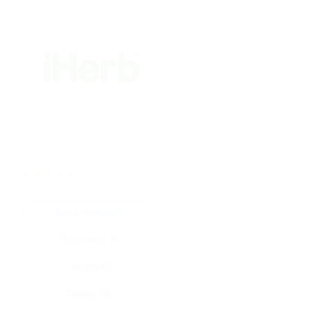
★
★
★
★
★
Все купоны (4)
Промокод (4)
Скидка (0)
Флаер (0)