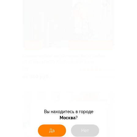
–96%
ДОСТУПНО ОНЛАЙН
Онлайн-курсы по обучению фотографии
от специалиста Хлебновой Жанны
РФ
4.2
(25)
от 380 руб.
Куплено 11
Вы находитесь в городе
Москва
?
Да
Нет