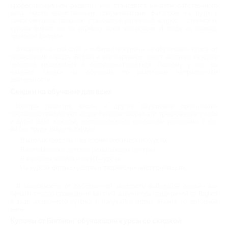
профессиональном развитии или становятся началом собственного
дела. Часто единственным сдерживающим фактором на пути к
самосовершенствованию становится денежный вопрос – стоимость
курсов бывает не по карману всем желающим. И тогда на помощь
приходит Биглион.
Заходите на наш сайт и выбирайте купоны на обучающие курсы от
организаций города. Biglion и его партнеры ценят желание каждого
человека развиваться и совершенствоваться. Поэтому у нас вы
найдете скидки на обучение по различным направлениям
деятельности.
Скидки на обучение для всех
Центры развития, школы и другие обучающие организации
постоянно предлагают акции. Биглион собрал эти предложения у себя
и дарит шанс каждому воспользоваться выгодными условиями. У нас
вы без труда найдете скидки:
В школах красоты и на косметологических курсах;
В автошколах и детских развивающих центрах;
В языковых школах и на ИТ-курсах;
На курсах фотоискусства и творческих мастер-классах.
В зависимости от собственной занятости выбирайте онлайн или
офлайн способ проведения занятий, заручитесь поддержкой от Biglion
в виде акционного купона и получайте новые знания по выгодной
цене.
Купоны от Биглион: обучающие курсы со скидкой