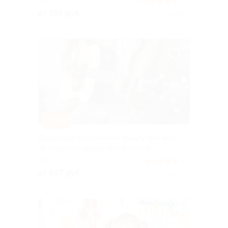
РФ
5.0
(23)
от 558 руб.
Куплено 1
–72%
Видеокурс по обучению вокалу или игре
на гитаре от школы WokalSchool
РФ
5.0
(31)
от 697 руб.
Куплено 4