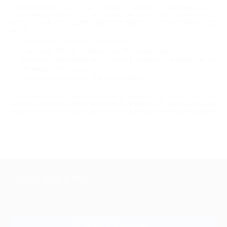
Большинство из нас полны желания развиваться и
самосовершенствоваться, но далеко не все готовы пожертвовать
частью семейного бюджета для этого. Biglion знает, как обойтись без
жертв:
Скидки до 95% на онлайн-обучение;
Акционные купоны на популярные обучающие курсы;
Постоянно обновляющийся перечень выгодных предложений от
обучающих организаций;
Новые знания и навыки по выгодным ценам.
Стремление к познанию в крови у человека. Купоны от Биглион
помогут направить это стремление в нужно русло. Забирайте свою
скидку и получайте новые знания без ущерба для семейного бюджета!
+7 495 649-649-1
Для звонка из Москвы
и регионов России
Связаться с нами