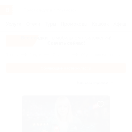
Услуги
Отели
Туры
Промокоды
Кэшбэк
Афиша 
Все скидки
- в мобильном приложении!
Скачать сейчас!
Главная
Услуги
Обучение
Обучающие мастер-классы
Обучающие мастер-классы
Без сортировки