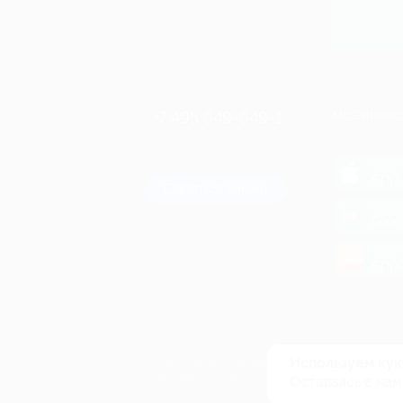
+7 495 649-649-1
МОБИЛЬНО
Для звонка из Москвы
и регионов России
загрузи
App 
Связаться с нами
загрузи
Goog
загрузи
AppG
© 2010-2026 BIGLION
Обработка персональных данных
Используем кук
Пользовательское соглашение
Оставаясь с нам
Публичная оферта