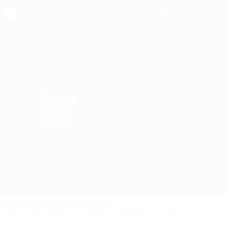
загрузить в
загрузить в
App Store
Google Pla
Е ПРИЛОЖЕНИЕ
КОМПАНИЯ
ИНФОР
Как работает Biglion
Вопрос
ть в
Store
Вакансии
Отзывы
ть в
le Play
Блог
ть в
allery
Гарантия, поддержка
24 часа и возврат средств
и, чтобы сайт работал лучше.
файлов куки.
и, вы соглашаетесь на использование