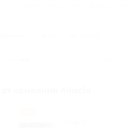
Для Вашего бизнеса
Блог
Франчайзинг
Воп
Промокоды
Кэшбэк
Афиша города
Категории
 от компании Aimclo
-5%
Скидка 5%!