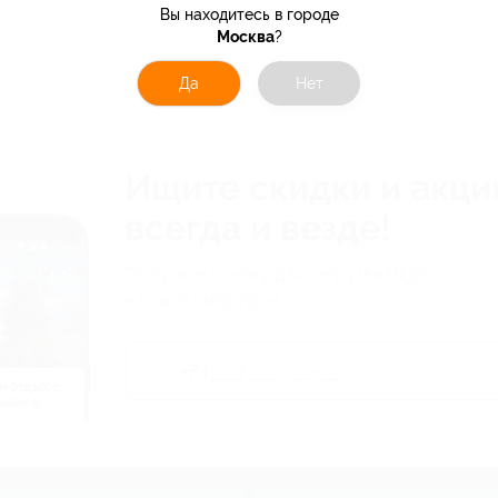
Вы находитесь в городе
Москва
?
Да
Нет
Ищите скидки и акци
всегда и везде!
Получите ссылку для загрузки Biglion
на свой смартфон
й отдых c
нием в
ь