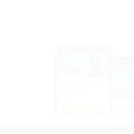
Оздоровительный отдых
c питанием и лечением в
санатории
50%
cкидка
Оздоровительны
питанием и лече
Купить
санатории
50%
cкидка
Купит