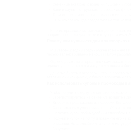
Семейные аквазоны с водными пушками, игро
Бани и сауны – от русских на дровах до финс
Термальные комплексы и аквазоны с минераль
СПА-комплексы, где предлагают не только вод
Многие предложения включают дополнительный 
например, пенные дискотеки и шоу-программы. 
Почему вам нужны скидки в аквапарках и
Мы уверены: водный отдых нужен всем – незави
переживая незабываемые эмоции. Потом расслабит
Отдых с друзьями в термальных комплексах и б
одиночку – попариться и искупаться после рабоче
Дешевые билеты в аквапарк – это не просто вы
аттракционы или финскую баню с ароматным паро
Как использовать купоны и промокоды в а
Чтобы получить скидку, выполните несколько п
Зарегистрируйтесь на сайте или войдите в ли
Выберите предложение из подборки. Для удобс
Ознакомьтесь с условиями акции. Обратите в
Оплатите купон любым удобным способом. Нап
Получите купон на почту и покажите его на вх
описании. Не забывайте, что купоны могут де
бонусами!