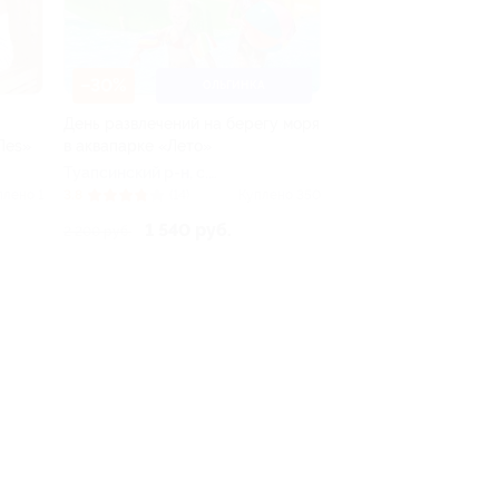
–30%
ОЛЬГИНКА
День развлечений на берегу моря
Леs»
в аквапарке «Лето»
Туапсинский р-н, c.
Ольгинка, ул.
плено 1
3.8
(14)
Куплено 350
Набережная, д. 2
1 540 руб.
2 200 руб.