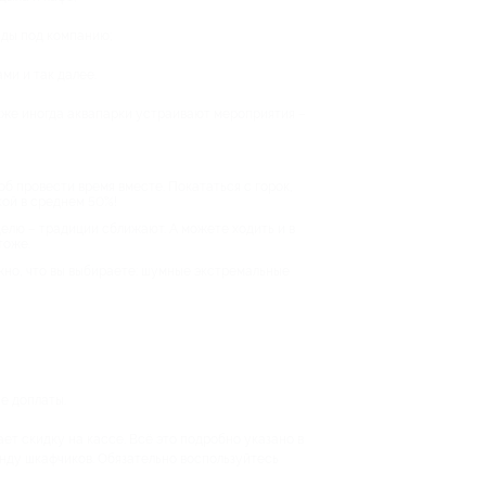
нды под компанию;
ми и так далее.
кже иногда аквапарки устраивают мероприятия –
об провести время вместе. Покататься с горок,
кой в среднем 50%!
елю – традиции сближают. А можете ходить и в
тоже.
ажно, что вы выбираете: шумные экстремальные
е доплаты.
ает скидку на кассе. Всё это подробно указано в
енду шкафчиков. Обязательно воспользуйтесь