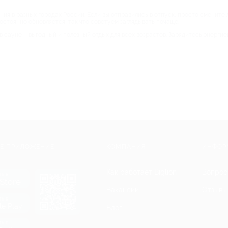
ия в разных городах России. Если вы отправились в отпуск, просто смените 
стоянно обновляется, так что советуем заглядывать почаще.
в сауне – выгодный и полезный отдых для всех возрастов. Зарядитесь энергие
Е ПРИЛОЖЕНИЕ
КОМПАНИЯ
ИНФОР
Как работает Biglion
Вопрос
ть в
Store
Вакансии
Отзывы
ть в
le Play
Блог
ть в