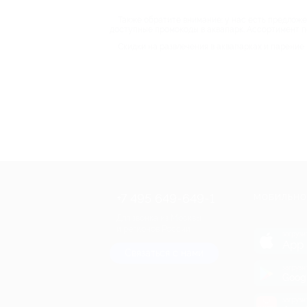
Также обратите внимание: у нас есть предложен
доступные промокоды в аквапарк. Ассортимент по
Скидки на развлечения в аквапарках и парение 
+7 495 649-649-1
МОБИЛЬНО
Для звонка из Москвы
и регионов России
загрузи
App 
Связаться с нами
загрузи
Goog
загрузи