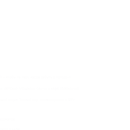
й – чтобы на пару часов забыть о холоде и
ки, детские площадки, сауны и кафе. Идеальный
щий отдых. Теплый пар, ароматерапия и SPA-
форматов:
дыха и кафе;