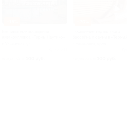
–15%
–20%
Безлимитное посещение
Посещение термального
аквакомплекса «Термы Наутико»
бассейна и сауны в «Термы.
г. Ульяновск, ул.
г. Ульяновск, уроч.
Октябрьская, д. 22б
Куляпин куст, д. 1
Куплено 55
Ку
100 руб.
100 руб.
скидка 15% за
скидка 20% за