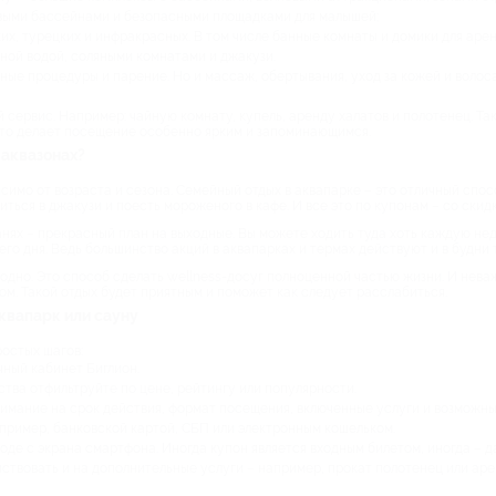
выми бассейнами и безопасными площадками для малышей;
ких, турецких и инфракрасных. В том числе банные комнаты и домики для аре
ной водой, соляными комнатами и джакузи.
ные процедуры и парение. Но и массаж, обертывания, уход за кожей и волоса
сервис. Например: чайную комнату, купель, аренду халатов и полотенец. Та
Это делает посещение особенно ярким и запоминающимся.
 аквазонах?
симо от возраста и сезона. Семейный отдых в аквапарке – это отличный спос
ься в джакузи и поесть мороженого в кафе. И все это по купонам – со скид
анях – прекрасный план на выходные. Вы можете ходить туда хоть каждую нед
го дня. Ведь большинство акций в аквапарках и термах действуют и в будни 
годно. Это способ сделать wellness-досуг полноценной частью жизни. И нев
м. Такой отдых будет приятным и поможет как следует расслабиться.
квапарк или сауну
ростых шагов:
чный кабинет Биглион.
тва отфильтруйте по цене, рейтингу или популярности.
нимание на срок действия, формат посещения, включенные услуги и возможны
ример, банковской картой, СБП или электронным кошельком.
оде с экрана смартфона. Иногда купон является входным билетом, иногда – д
йствовать и на дополнительные услуги – например, прокат полотенец или ар