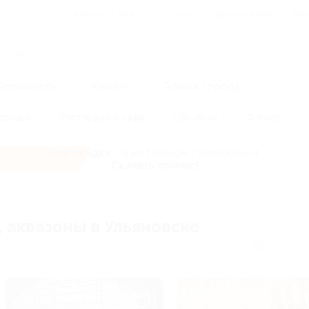
Для Вашего бизнеса
Блог
Франчайзинг
Воп
Промокоды
Кэшбэк
Афиша города
оровье
Рестораны и кафе
Обучение
Фитнес
Все скидки
- в мобильном приложении!
Скачать сейчас!
азоны
, аквазоны в Ульяновске