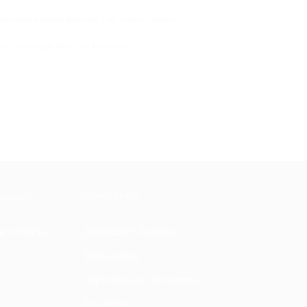
локацию в левом верхнем углу, чтобы увидеть
й и позитивом вместе с Биглион!
МАЦИЯ
ПАРТНЕРАМ
ы и ответы
Для Вашего бизнеса
Франчайзинг
Партнерская программа
Все акции