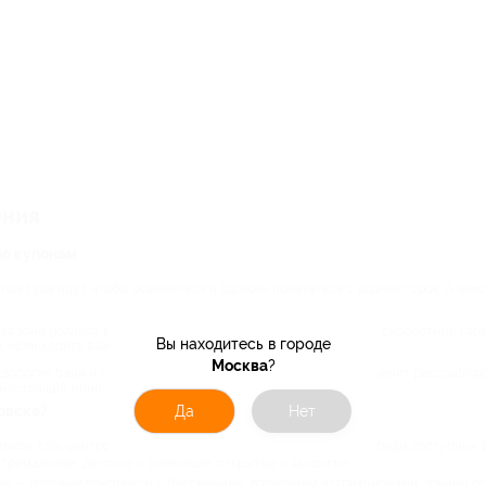
ения
по купонам
том туда идут, чтобы освежиться и вдоволь покататься с водных горок. А зимо
ая зона релакса и развлечений. Там есть бассейны, джакузи, скоростные гор
Вы находитесь в городе
, если ходить в аквапарк со скидкой по купонам Биглион.
Москва
?
едорогие бани и сауны. Эти предложения подойдут тем, кто ценит расслабляю
 настоящий мини-отпуск.
Да
Нет
овске?
рков, спа-центров и банных комплексов и других городов. Среди доступных 
стремальные, детские и семейные, открытые и закрытые;
ну – большие комплексы с бассейнами, волновыми аттракционами, зонами от