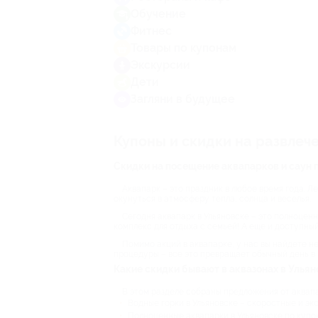
Обучение
Фитнес
Товары по купонам
Экскурсии
Дети
Загляни в будущее
Купоны и скидки на развлеч
Скидки на посещение аквапарков и саун 
Аквапарк – это праздник в любое время года. Ле
окунуться в атмосферу тепла, солнца и веселья.
Сегодня аквапарк в Ульяновске – это полноценн
комплекс для отдыха с семьей! А еще и доступный
Помимо акций в аквапарке, у нас вы найдете н
процедуры – все это превращает обычный день в
Какие скидки бывают в аквазонах в Ульян
В этом разделе собраны предложения от аквапа
Водные горки в Ульяновске – скоростные и эк
Полноценные аквапарки в Ульяновске по купо