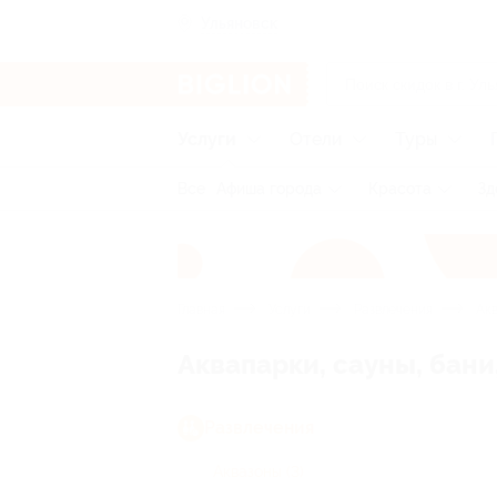
Ульяновск
Услуги
Отели
Туры
Все
Афиша города
Красота
Зд
Главная
Услуги
Развлечения
Акв
Аквапарки, сауны, бани
Развлечения
Аквазоны
(3)