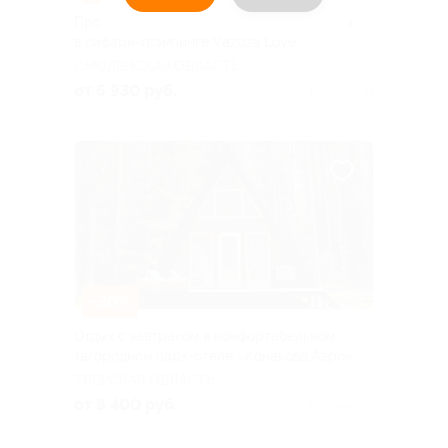
Проживание с завтраком и развлечениям
в сафари-глэмпинге Vazuza Love
СМОЛЕНСКАЯ ОБЛАСТЬ
от 6 930 руб.
Куплено 81
–30%
Отдых с завтраком в комфортабельном
загородном парк-отеле «Конаково.Аэро»
ТВЕРСКАЯ ОБЛАСТЬ
от 8 400 руб.
Куплено 80