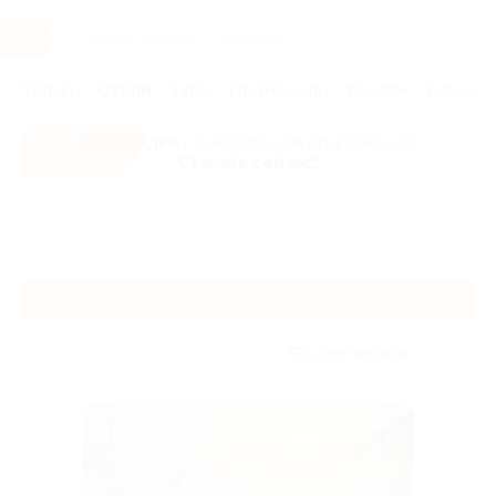
Услуги
Отели
Туры
Промокоды
Кэшбэк
Афиша 
Все скидки
- в мобильном приложении!
Скачать сейчас!
Главная
Отели
Другие города
Тверь
Тверь
Без сортировки