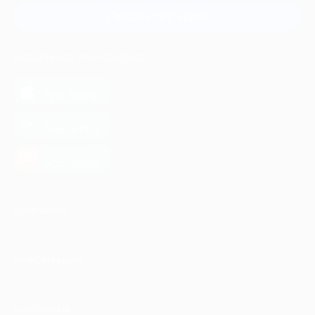
Связаться с нами
МОБИЛЬНОЕ ПРИЛОЖЕНИЕ
загрузить в
App Store
загрузить в
Google Play
загрузить в
AppGallery
КОМПАНИЯ
ИНФОРМАЦИЯ
ПАРТНЕРАМ