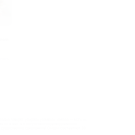
ании
плено 1
одня говорят убирать углеводы, завтра — есть их
ма не в вас, а в отсутствии индивидуального
о существенно сэкономить! Скидки составляют 30,