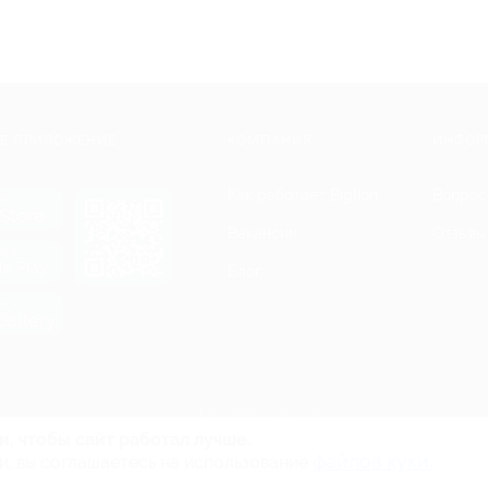
Е ПРИЛОЖЕНИЕ
КОМПАНИЯ
ИНФОР
Как работает Biglion
Вопрос
ть в
Store
Вакансии
Отзывы
ть в
le Play
Блог
ть в
allery
Гарантия, поддержка
24 часа и возврат средств
и, чтобы сайт работал лучше.
файлов куки.
и, вы соглашаетесь на использование