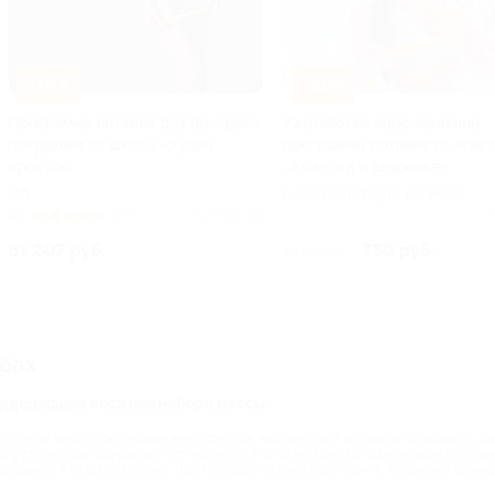
–79%
–50%
Программа питания для быстрого
Разработка персональной
похудения от школы «Худей
программы питания от комп
просто»
«Красота и здоровье»
РФ
г. Екатеринбург, ул. Розы
Люксембург, д. 67б
4.5
(234)
Куплено 17
Ку
от 207 руб.
750 руб.
1 500 руб.
убах
поддержания веса или набора массы
слишком много противоречивых советов, модных диет и громких обещаний. Сег
ся усталость и ощущение, что «со мной что-то не так». На самом деле пробле
похудения или других целей, ищите акции на сайте Биглион. С купонами можн