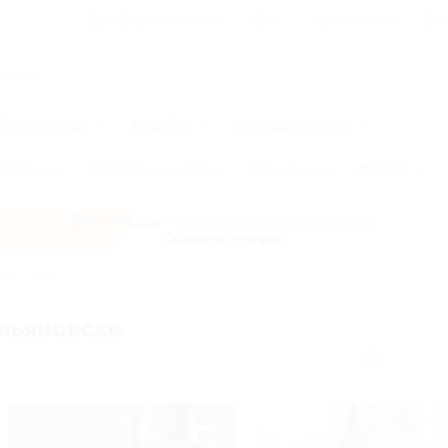
Для Вашего бизнеса
Блог
Франчайзинг
Воп
Промокоды
Кэшбэк
Афиша города
оровье
Рестораны и кафе
Обучение
Фитнес
Все скидки
- в мобильном приложении!
Скачать сейчас!
мы питания
льяновске