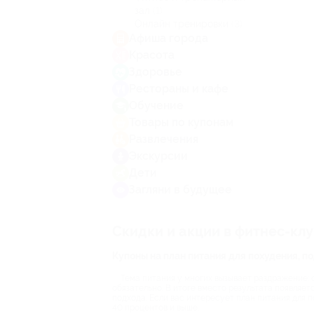
зал
(1)
Онлайн тренировки
(3)
Афиша города
Красота
Здоровье
Рестораны и кафе
Обучение
Товары по купонам
Развлечения
Экскурсии
Дети
Загляни в будущее
Скидки и акции в фитнес-кл
Купоны на план питания для похудения, 
Тема питания у многих вызывает раздражение: 
обязательно. В итоге вместо результата появляет
подхода. Если вас интересует план питания для 
40 процентов и выше.