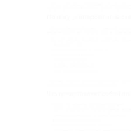
Услуга составления программы питания в Ульян
под вашу реальную жизнь, а не требует полность
Почему универсальные схе
Когда открываете Интернет — там десятки один
желание бросить все. Причина простая: одинаков
При составлении индивидуального плана питан
ваш возраст и пол;
уровень физической активности;
график работы и отдыха;
состояние здоровья;
вкусовые предпочтения;
цель, с которой вы пришли.
Одному человеку нужно больше калорий, другом
решения не дают стабильного результата.
Что представляет собой пл
Хорошо составленная программа включает:
расчет калорийности и баланса белков, жиров 
примеры приемов пищи, а не жесткое меню;
варианты замены продуктов;
рекомендации по режиму питания;
объяснения, почему выбрана именно такая сх