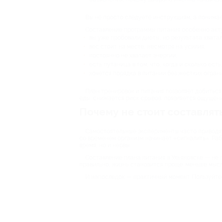
Вы не просто следуете инструкциям, а понимае
Составление программы питания особенно акту
вы уже пробовали диеты, но результата хватал
вес стоит на месте, несмотря на усилия;
постоянно не хватает энергии;
есть путаница в том, что, когда и сколько есть;
хочется порядка в питании без жестких огран
План тренировок и питания позволяет добиться
еды, снижается риск срывов, появляется ощущен
Почему не стоит составлят
Самостоятельные эксперименты часто приводят 
со временем организм начинает «сигналить». Раб
время, но и нервы.
Составление плана питания в Ульяновске — не п
правильно, жизнь становится проще: меньше мысле
И напоследок — практичный момент. Пользуйтес