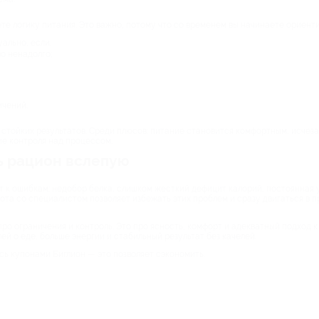
те логику питания. Это важно, потому что со временем вы начинаете ориент
ально, если:
о ненадолго;
ичений.
 стойких результатов. Среди плюсов: питание становится комфортным, исчез
ие контроля над процессом.
ь рацион вслепую
к ошибкам: недобор белка, слишком жесткий дефицит калорий, постоянная ус
ота со специалистом позволяет избежать этих проблем и сразу двигаться в 
ро ограничения и контроль. Это про ясность, комфорт и адекватный подход к
й о еде, больше энергии и стабильный результат без качелей.
ь купонами Биглион — это позволяет сэкономить.