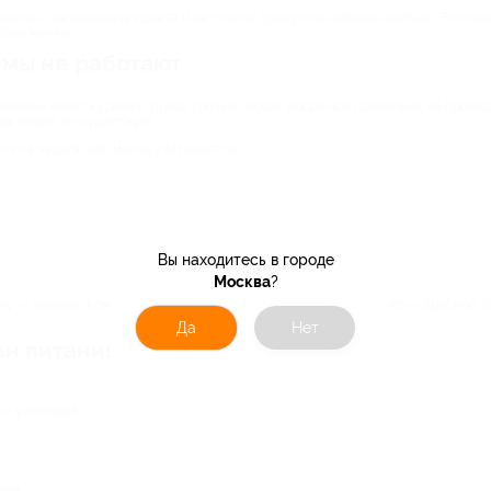
овске — не очередная диета и не список продуктов «можно/нельзя». Это пон
ю ее менять.
мы не работают
аковых меню: куриная грудка, гречка, овощи. Вроде все правильно, но прохо
ых людей не существует.
ия на неделю или месяц учитывается:
Вы находитесь в городе
Москва
?
у — меньше. Кому-то подходит трехразовое питание, а кому-то — дробное. 
Да
Нет
ан питания с продуктами
и углеводов;
ема.