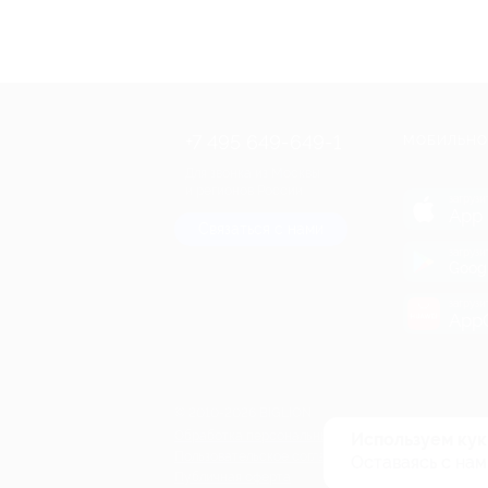
+7 495 649-649-1
МОБИЛЬНО
Для звонка из Москвы
и регионов России
загрузи
App 
Связаться с нами
загрузи
Goog
загрузи
AppG
© 2010-2026 BIGLION
Обработка персональных данных
Используем кук
Пользовательское соглашение
Оставаясь с нам
Публичная оферта