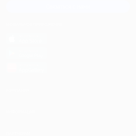
Связаться с нами
МОБИЛЬНОЕ ПРИЛОЖЕНИЕ
загрузить в
App Store
загрузить в
Google Play
загрузить в
AppGallery
КОМПАНИЯ
ИНФОРМАЦИЯ
ПАРТНЕРАМ