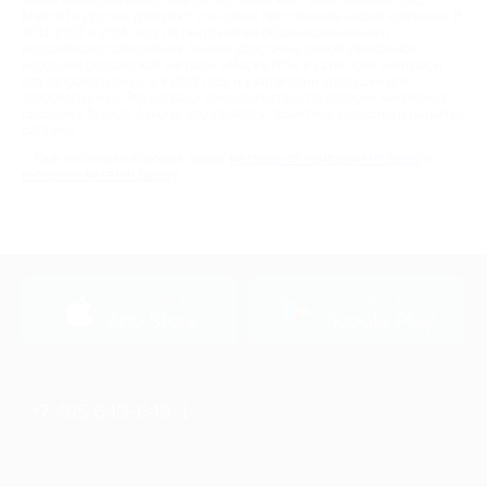
такие всемирно известные сети отелей, как Hilton, Radisson SAS,
Marriott и другие, доверяют сон своих постояльцев нашей компании. В
2011, 2013 и 2015 году по результатам общенационального
российского голосования Askona удостоена самой уважаемой
народной российской награды «Марка №1» в категории «матрасы
для здорового сна», а в 2013 году и в категории «подушки для
здорового сна». Эта награда свидетельствует о доверии миллионов
россиян к бренду Askona, что является гарантией успешного развития
фабрики.
Еще несколько хороших акций:
матрасы от компании Mr sleep
и
интернет-магазин Sleepy
загрузить в
загрузить в
App Store
Google Play
+7 495 649-649-1
Для звонка из Москвы
и регионов России