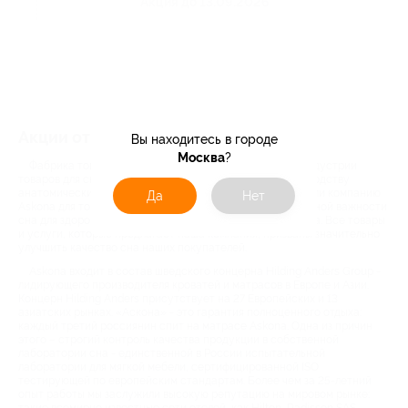
Акция до 13.09.2026
Акции от компании Askona
Вы находитесь в городе
Москва
?
Фабрика товаров для здорового сна Askona - лидер индустрии
товаров для сна России, крупнейшая фабрика по производству
анатомических матрасов в Восточной Европе. Мы создали компанию
Да
Нет
Askona для того, чтобы принести знание об исключительной важности
сна для здоровой и полноценной жизни каждого человека. Все товары
и услуги, которые предлагает наша компания, призваны значительно
улучшить качество сна наших покупателей.
Askona входит в состав шведского концерна Hilding Anders Group -
лидирующего производителя кроватей и матрасов в Европе и Азии.
Концерн Hilding Anders присутствует на 27 Европейских и 13
азиатских рынках. «Аскона» - это гарантия полноценного отдыха:
каждый третий россиянин спит на матрасе Askona. Одна из причин
этого – строгий контроль качества продукции в собственной
лаборатории сна - единственной в России испытательной
лаборатории для мягкой мебели, сертифицированной ISO
тестирующей по европейским стандартам. Более чем за 25-летний
опыт работы мы заслужили высокую репутацию на мировом рынке: