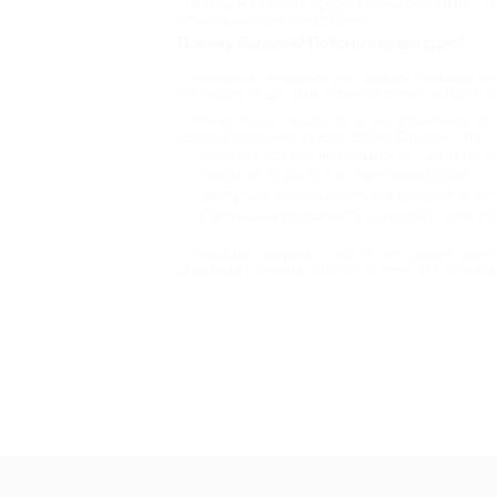
В нашем каталоге представлены скидки на тов
отзывы реальных покупателей.
Почему Биглион? Потому что выгодно!
Выбирая в очередной раз подарок близкому че
эту задачу за вас. Вам остается только выбрать 
Теперь поиск товара по акции упростился до
условия получения скидки. Выбор Биглион – это:
Десятки предложений товаров разных категор
Скидки от 25 до 90 % от партнеров Biglion;
Доступ к всемирно известным брендам по выг
Прекрасная возможность порадовать себя и б
Выгодные покупки – это то, что делает шопп
дешевой стоимости. Станьте первым, кто получит