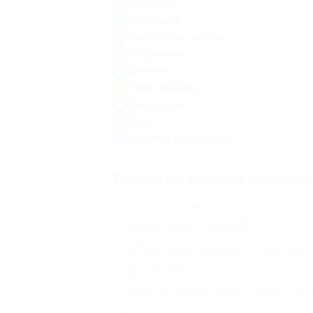
Красота
Здоровье
Рестораны и кафе
Обучение
Фитнес
Развлечения
Экскурсии
Дети
Загляни в будущее
Товары по скидкам и акциям
Ежедневно мы совершаем покупки. В поисках 
Хватит тратить на это время – Biglion собрал в 
Предметы мебели и интерьера;
Товары для дома и дачи;
Бытовую технику, электронику и аксессуары;
Детские товары;
Обувь и одежду;
Товары для здоровья и красоты, продукты пита