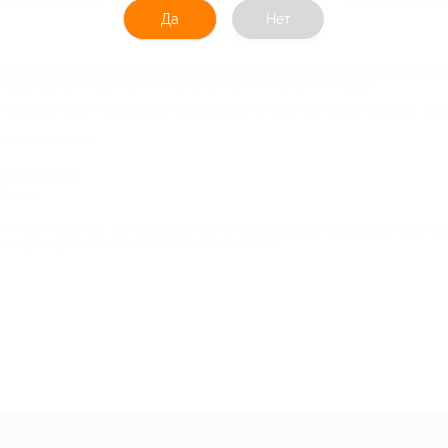
ары разного назначения. Мы работаем с проверенными партнерами, о чем в
Да
Нет
ловеку или покупая необходимую вещь домой, мы сталкиваемся со сложностя
понравившийся товар, купить акционный купон и получить скидку.
 невозможности. Актуальные предложения купонов на товары собраны зде
ий каждый день;
одным ценам;
лизких.
инг еще приятнее. Не отказывайтесь от удовольствия порадовать себя ил
 доступ к лучшим товарам по акциям со скидкой.