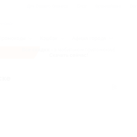
Для Вашего бизнеса
Блог
Франчайзинг
Воп
Промокоды
Кэшбэк
Афиша города
Все скидки
- в мобильном приложении!
Скачать сейчас!
ске