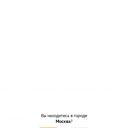
товаров по акциям мы готовы обойти не один традиционный магазин и про
одном месте выгодные предложения от поставщиков товаров. Здесь вы найдете
Вы находитесь в городе
ния и многое другое.
Москва
?