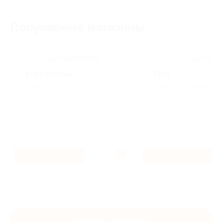
- Профессиональные консультации
специалистов с фармацевтическим
Популярные магазины
образованием
Yves Rocher
Tion
Красота
Красота & Здоровье
6.4%
4%
Кэшбэк
Кэшбэк
Купить с кэшбэком