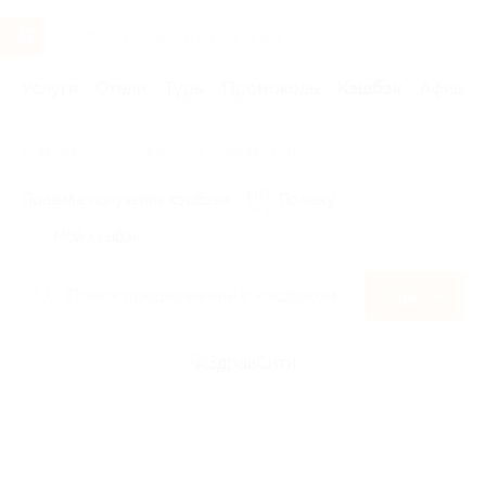
Услуги
Отели
Туры
Промокоды
Кэшбэк
Афиша 
Главная
Кэшбэк
ЗдравСити
Правила получения кэшбэка
По чеку
Мой кэшбэк
Найти