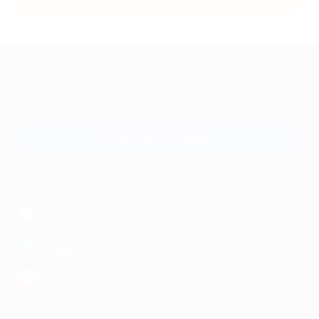
+7 495 649-649-1
Для звонка из Москвы
и регионов России
Связаться с нами
МОБИЛЬНОЕ ПРИЛОЖЕНИЕ
загрузить в
App Store
загрузить в
Google Play
загрузить в
AppGallery