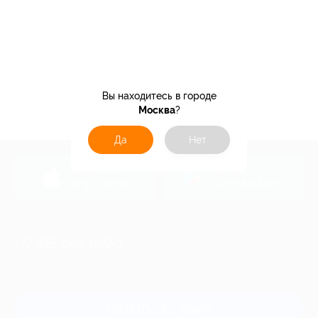
Вы находитесь в городе
Москва
?
Да
Нет
загрузить в
загрузить в
App Store
Google Play
+7 495 649-649-1
Для звонка из Москвы
и регионов России
Связаться с нами