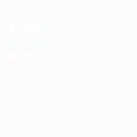
МОБИЛЬНОЕ ПРИЛОЖЕНИЕ
загрузить в
App Store
загрузить в
Google Play
загрузить в
AppGallery
КОМПАНИЯ
ИНФОРМАЦИЯ
ПАРТНЕРАМ