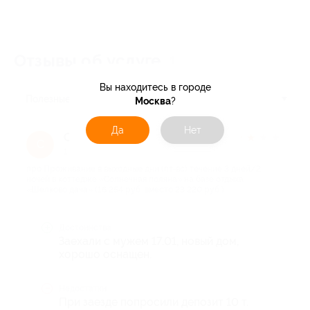
Отзывы об услуге
1
Вы находитесь в городе
Полезные
Москва
?
Да
Нет
Светлана О.
★
★
★
★
★
С
1 год назад
про Проживание в выходные дни (пт-вс) течение 3 дней/2
ночей в коттедже «Солнечная поляна» на базе отдыха
«Шелково дача» (16 254 руб. вместо 23 220 руб.)
Достоинства
Заехали с мужем 17.01, новый дом,
хорошо оснащен.
Недостатки
При заезде попросили депозит 10 т.