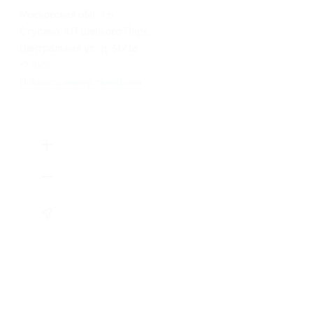
Московская обл., г.о.
Ступино, КП Шелково Парк,
Центральная ул., д. 51/1а
+7 (962) 631-39-59
Показать номер телефона