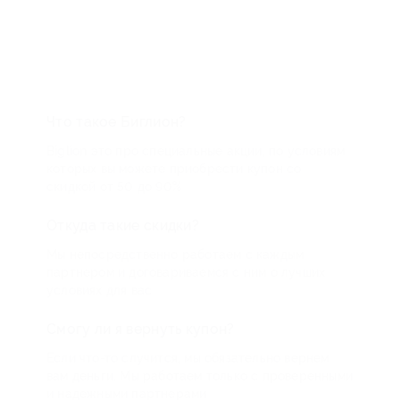
Что такое Биглион?
Biglion это про специальные акции, по условиям
которых вы можете приобрести купон со
скидкой от 50 до 90%
Откуда такие скидки?
Мы непосредственно работаем с каждым
партнером и договариваемся с ним о лучших
условиях для вас
Смогу ли я вернуть купон?
Если что-то случится, мы обязательно вернем
вам деньги. Мы работаем только с проверенными
и надежными партнерами