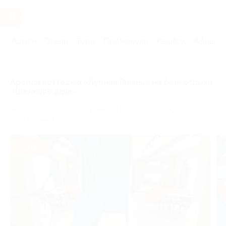
Услуги
Отели
Туры
Промокоды
Кэшбэк
Афиша 
Главная
Отели
Москва и область
Аренда коттеджа «Лунная Гавань» на базе отдыха
«Шелково дача»
Московская обл., г.о. Ступино, КП Шелково Парк,
Центральная ул., д. 51/1а
- 30%