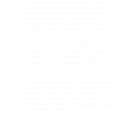
Который возвращается через сутки,
после того как вы уедите! Каково же
был наш шок, когда на следующий день
нам прислали фото, где якобы бы
поцарапали холодильник, до черной
краски, залили пол, который они ничем
не смогли оттереть и поцарапали стул!
И что депозит они нам не вернут. При
этом все это с их слов! Только фото,
кусками. Попросила видео, отказали.
После того как я сказала что буду
подавать в суд, вернули и то не весь!!!
Комментарий
В постели, в кровати были черные чужие
волосы, в ванной тоже. Стулья, диван в
пятнах. Все это я им отравила по
приезду! Поэтому будьте готовы, что
депозит вам не вернут. И накидают чьих
то косяков за ваш счет!
Ответ партнера опубликован 1 год назад