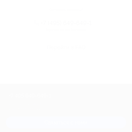
Остались вопросы?
+7 (495) 649-649-1
Горячая линия Биглиона
Перейти в FAQ
+7 495 649-649-1
Для звонка из Москвы
и регионов России
Связаться с нами