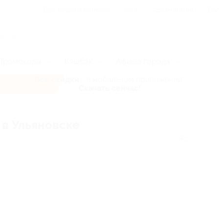
Для Вашего бизнеса
Блог
Франчайзинг
Воп
Промокоды
Кэшбэк
Афиша города
Все скидки
- в мобильном приложении!
Скачать сейчас!
в Ульяновске