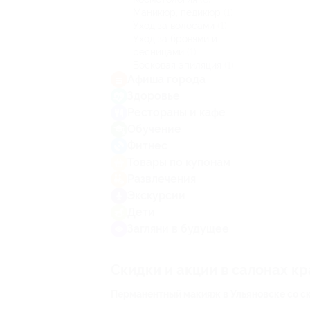
Маникюр, педикюр
(1)
Уход за волосами
(1)
Уход за бровями и
ресницами
(1)
Восковая эпиляция
(1)
Афиша города
Здоровье
Рестораны и кафе
Обучение
Фитнес
Товары по купонам
Развлечения
Экскурсии
Дети
Загляни в будущее
Скидки и акции в салонах к
Перманентный макияж в Ульяновске со с