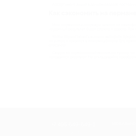
Ассортимент акций в данном разделе постоянно
Как сэкономить на перман
Итог перманента напрямую зависит от квалифик
неудачный результат будет сложно и дорого. Тем 
Чтобы поучаствовать в акции, выберите предло
на e-mail и появится в личном кабинете. Его нуж
описании.
Сходив на перманентный макияж по купону, не 
понравится результат. Не откладывайте преображ
+7 495 649-649-1
МОБИЛЬНО
Для звонка из Москвы