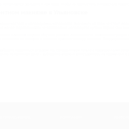
 пополняется. Заходите к нам чаще, чтобы не пропустить интересные предл
ентном макияже в Ульяновске
ации мастера и используемых материалов. Экономить на этом не стоит, ведь
не менее, переплачивать не обязательно: используйте купоны Biglion. Они сн
жение в данном разделе. Изучите условия: длительность, включенные услуги,
но сохранить на телефон и показать администратору в салоне. Предварительн
забудьте поделиться отзывом. Мы сотрудничаем только с проверенными салон
ение по приятной цене – выбирайте акцию и записывайтесь на перманент в 
Е ПРИЛОЖЕНИЕ
КОМПАНИЯ
ИНФОР