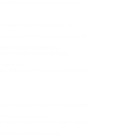
атом, который вводит натуральные пигменты в
т подарит готовый образ на месяцы, что
плавания, занятий спортом или в жару можно не
бровей, маскирует шрамы и рубцы.
ость. Это особенно важно для людей с
 течение дня.
мить. Вам не придётся покупать столько баночек
манент включает различные техники: волосковую,
глубоким и выразительным.
е насыщенный и яркий оттенок. Эффект – как от
 оплата сеансов по раздельности.