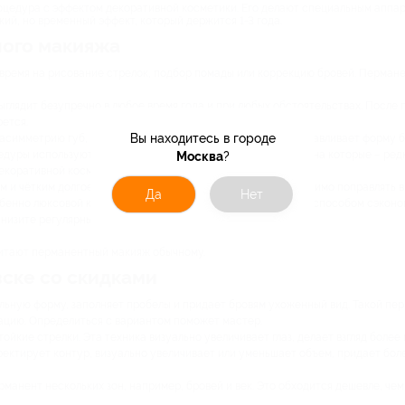
цедура с эффектом декоративной косметики. Его делают специальным аппар
кий, но временный эффект, который держится 1-3 года.
ого макияжа
время на рисование стрелок, подбор помады или коррекцию бровей. Пермане
глядит безупречно в любое время года и при любых обстоятельствах. После 
рется.
Вы находитесь в городе
асимметрию губ, придает взгляду выразительность, восстанавливает форму 
едуры используют высококачественные пигменты, аллергия на которые – редк
Москва
?
екоративной косметики.
м и чётким долгое время. Тогда как обычный макияж необходимо поправлять в
Да
Нет
собенно люксовой косметикой, перманентный макияж станет способом сэконо
снизите регулярные траты.
итают перманентный макияж обычному.
вске со скидками
ьную форму, заполняет пробелы и придает бровям ухоженный вид. Такой пер
ацию. Определиться с вариантом поможет мастер.
кие стрелки. Эта техника визуально увеличивает глаз, делает взгляд более 
ектирует контур, визуально увеличивает или уменьшает объем, придает боле
анент нескольких зон, например, бровей и век. Это обходится дешевле, чем