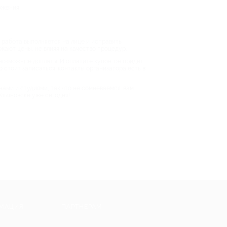
ожения!
 работа выполняется на лице и исправить
ижают цены, не влияя на качество процедур.
 возможные доплаты. И оплатите купон: он придёт
о стоит записаться: контакты организатора есть в
ами и студиями, так что не сомневаемся: вам
Ульяновске уже сегодня!
МАЦИЯ
ПАРТНЕРАМ