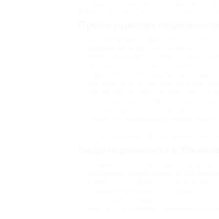
Перманентный макияж – это косметическая про
верхние слои кожи. В результате получается стой
Преимущества перманентн
Экономия времени – вам не придется тратить 
особенно ценно для активных людей.
Уверенность в себе – перманентный макияж вы
беспокоиться, что косметика потечет или сот
Коррекция недостатков. Перманент скрывает 
Гипоаллергенность и натуральность. Для проц
чувствительной кожей и непереносимостью д
Стойкий результат – перманент остаётся ярки
Экономия – для тех, кто активно красится, о
и флаконов – вы вложитесь в готовый образ и 
По этим причинам всё больше женщин предпоч
Виды перманента в Ульяно
Перманентный макияж бровей – создает идеал
растушевку, пудровое напыление и их комбин
Межресничный перманентный макияж век – стой
Перманентный макияж губ в Ульяновске – корр
стойкой губной помады.
Комплексные процедуры – одновременный перм