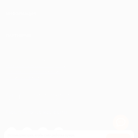
ИНФОРМАЦИЯ
ПАРТНЕРАМ
© 2010-2026 BIGLION
Обработка персональных данных
Пользовательское соглашение
Публичная оферта
Гарантия, поддержка
24 часа и возврат средств
Перейти на полную версию сайта
Используем куки, чтобы сайт работал лучше.