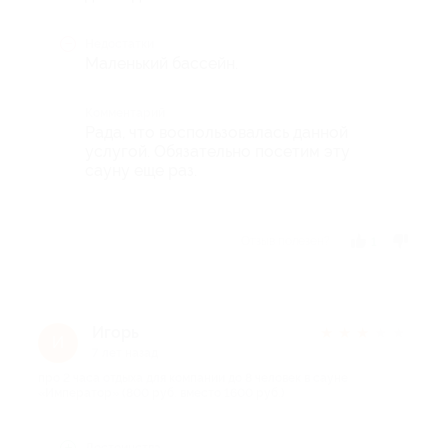
Недостатки
Маленький бассейн.
Комментарий
Рада, что воспользовалась данной
услугой. Обязательно посетим эту
сауну еще раз.
Отзыв полезен?
1
Игорь
★
★
★
★
★
И
7 лет назад
про 2 часа отдыха для компании до 8 человек в сауне
«Император» (800 руб. вместо 1600 руб.)