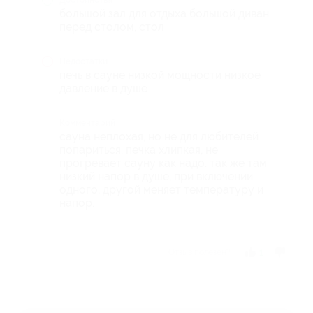
Достоинства
большой зал для отдыха большой диван
перед столом, стол
Недостатки
печь в сауне низкой мощности низкое
давление в душе
Комментарий
сауна неплохая, но не для любителей
попариться. печка хлипкая, не
прогревает сауну как надо. так же там
низкий напор в душе, при включении
одного, другой меняет температуру и
напор.
Отзыв полезен?
1