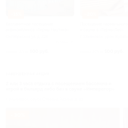
–15%
–20%
Безлимитное посещение
Посещение термального
аквакомплекса «Термы Наутико»
и сауны в «Термы.Леs»
Октябрьская ул, д. 22б
г. Ульяновск, уроч. Куляп
куст, д. 1
Куплено 70
100 руб.
100 руб.
скидка 15% за
скидка 20% за
ЗАВЕРШЁННАЯ АКЦИЯ
2 или 3 часа отдыха с посещением бассейна и
игрой в бильярд либо без в сауне «Император»
г. Ульяновск, спуск Степана Разина, д. 31
- 30%