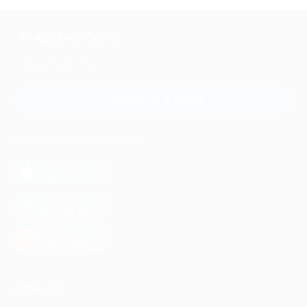
+7 495 649-649-1
Для звонка из Москвы
и регионов России
Связаться с нами
МОБИЛЬНОЕ ПРИЛОЖЕНИЕ
загрузить в
App Store
загрузить в
Google Play
загрузить в
AppGallery
КОМПАНИЯ