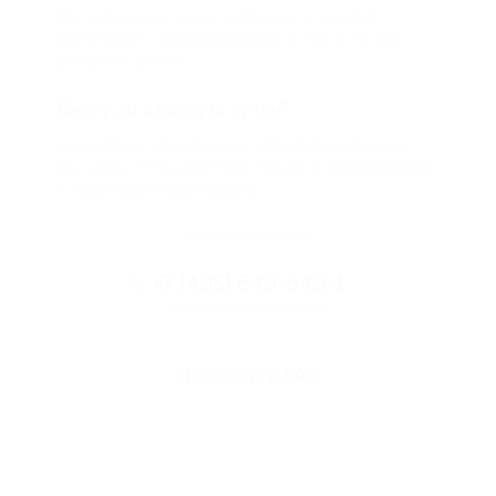
Мы непосредственно работаем с каждым
партнером и договариваемся с ним о лучших
условиях для вас
Смогу ли я вернуть купон?
Если что-то случится, мы обязательно вернем
вам деньги. Мы работаем только с проверенными
и надежными партнерами
Остались вопросы?
+7 (495) 649-649-1
Горячая линия Биглиона
Перейти в FAQ