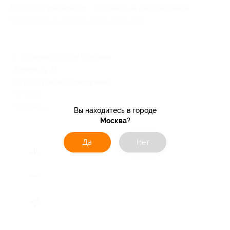
Все акции
Император
Перейти на сайт партнера
Юридическая информация о партнёре
г. Ульяновск, спуск Степана
Разина, д. 31
круглосуточно и ежедневно
+7 (8422) 42-00-22
Показать номер телефона
Вы находитесь в городе
Москва
?
Да
Нет