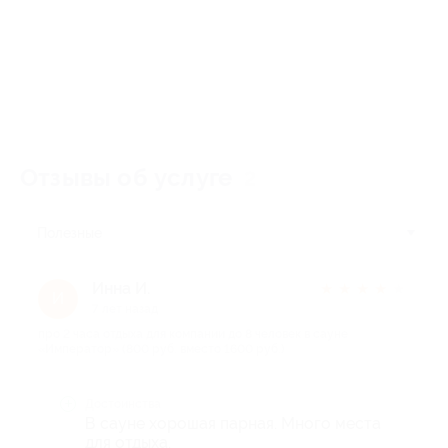
Отзывы об услуге
2
Полезные
Инна И.
★
★
★
★
★
И
7 лет назад
про 2 часа отдыха для компании до 8 человек в сауне
«Император» (800 руб. вместо 1600 руб.)
Достоинства
В сауне хорошая парная. Много места
для отдыха.