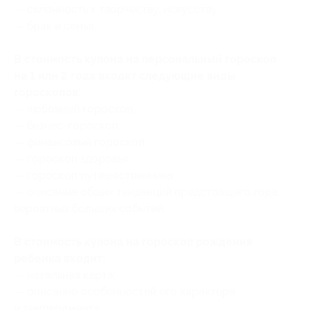
— склонность к творчеству, искусству;
— брак и семья.
В стоимость купона на персональный гороскоп
на 1 или 2 года входят следующие виды
гороскопов:
— любовный гороскоп;
— бизнес-гороскоп;
— финансовый гороскоп;
— гороскоп здоровья;
— гороскоп путешественника
— описание общих тенденций предстоящего года,
вероятных больших событий.
В стоимость купона на гороскоп рождения
ребенка входит:
— натальная карта;
— описание особенностей его характера
и темперамента;