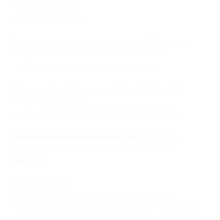
и ее расшифровка;
— «Психоматрица».
В стоимость купона на комплекc № 2 входит:
— гороскоп совместимости (синастрия);
— «Совместимость по психоматрице».
В стоимость купона на комплекc № 3 входит:
— «Психоматрица»;
— «Нумерология в матрице предназначения».
Дополнительное преимущество:
к каждому
гороскопу подарок — гайд «Как не сливать
энергию».
Прочие условия:
— детский гороскоп — для детей до 12 лет;
— обязателен предварительный заказ с указанием
кода бронирования купона;