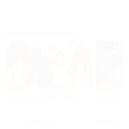
Вам может понравиться
–30%
–30%
»
Конная прогулка от клуба «Кентавр»
2 или 3 часа игр
со скидкой
клубе «Классик»
Октябрьская ул, д. 28б
Врача Сурова пр-т
45
2 800 руб.
от 560 руб.
4 000 руб.