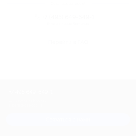
Остались вопросы?
+7 (495) 649-649-1
Горячая линия Биглиона
Перейти в FAQ
+7 495 649-649-1
Для звонка из Москвы
и регионов России
Связаться с нами