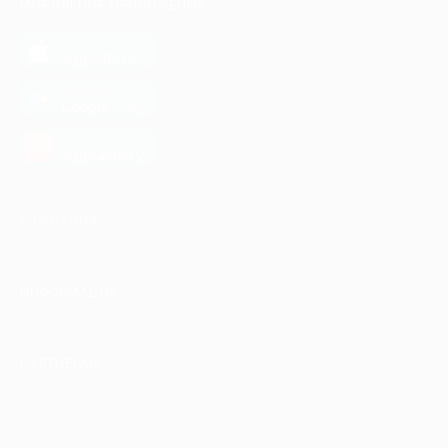
МОБИЛЬНОЕ ПРИЛОЖЕНИЕ
загрузить в
App Store
загрузить в
Google Play
загрузить в
AppGallery
КОМПАНИЯ
ИНФОРМАЦИЯ
ПАРТНЕРАМ
© 2010-2026 BIGLION