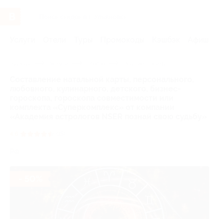
Услуги
Отели
Туры
Промокоды
Кэшбэк
Афиша 
Главная
Услуги
Promo
Знание — сила
Составление натальной карты, персонального,
любовного, кулинарного, детского, бизнес-
гороскопа, гороскопа совместимости или
комплекта «Суперкомплекс» от компании
«Академия астрологов NSER познай свою судьбу»
4.6
(18)
РФ
- 50%