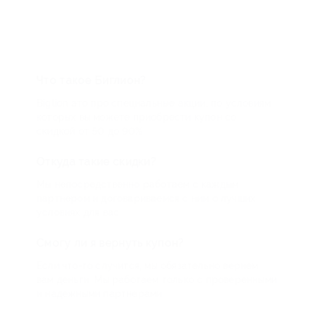
Что такое Биглион?
Biglion это про специальные акции, по условиям
которых вы можете приобрести купон со
скидкой от 50 до 90%
Откуда такие скидки?
Мы непосредственно работаем с каждым
партнером и договариваемся с ним о лучших
условиях для вас
Смогу ли я вернуть купон?
Если что-то случится, мы обязательно вернем
вам деньги. Мы работаем только с проверенными
и надежными партнерами