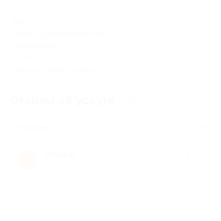
РФ
пн-пт: с 10:00 до 19:00, сб-
вс: выходные
+7 (999) 134-13-56
Показать номер телефона
Отзывы об услуге
588
Полезные
Ольга К.
★
★
★
★
★
О
3 дня назад
про Составление персонального астрологического прогноза
на 1 год от компании «Академия астрологов NSER познай свою
судьбу» (245 руб. вместо 490 руб.)
Достоинства