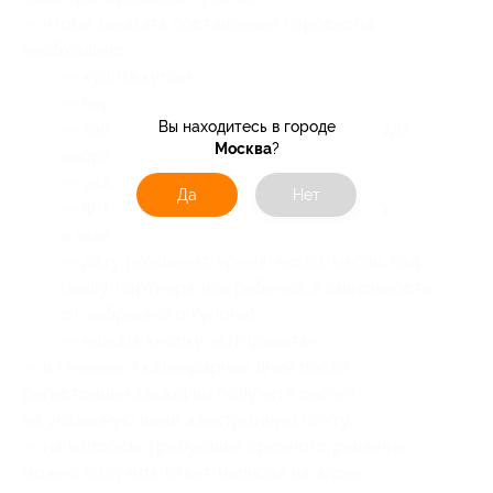
— чтобы заказать составление гороскопа
необходимо:
— купить купон;
— перейти на
сайт
;
Вы находитесь в городе
— заполнить все графы, необходимые для
Москва
?
выбранного гороскопа;
— указать:
Да
Нет
— Ф. И. О. (ваше, партнера или ребенка,
в зависимости от выбранного купона);
— дату рождения: время, число, месяц, год
(вашу, партнера или ребенка, в зависимости
от выбранного купона);
— нажать кнопку «Отправить»;
— в течение 3 календарных дней после
регистрации заказа вы получите расчет
на указанную вами электронную почту;
— на вопросы, требующие срочного решения,
можно получить ответ, написав на адрес