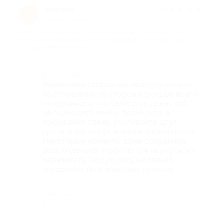
Ксения
★
★
★
★
★
К
1 месяц назад
про Составление гороскопа совместимости (синастрия) от
компании «Академия астрологов NSER познай свою судьбу»
(345 руб. вместо 690 руб.)
Достоинства
Заказывала скорее как повод взглянуть
на отношения со стороны. Больше всего
понравилось, что разбор не делит всё
на подходите или не подходите, а
показывает, где вы усиливаете друг
друга, а где могут возникать сложности.
Некоторые моменты даже сохранила
себе отдельно, чтобы потом вернуться и
перечитать. Получилось не только
интересно, но и довольно полезно.
Недостатки
-