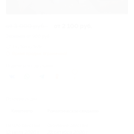
от 3 000 руб.
от 2 100 руб.
Экономия от 900 руб.
1 купон купили
Время продаж ограничено!
Поделиться с друзьями
2
Похожие акции
Кинотеатр
Романтическое свидание
Начало действия
Окончание действия
12 июля 2026 г.
22 октября 2026 г.