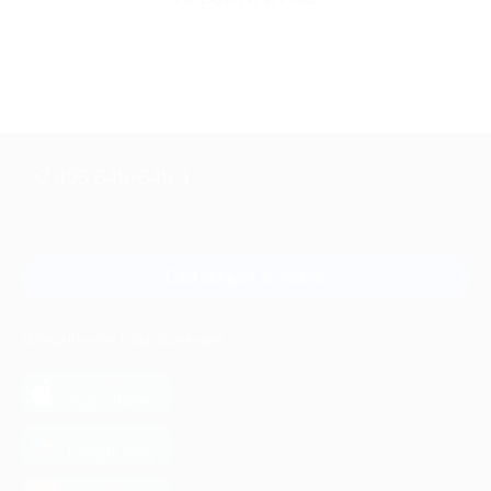
+7 495 649-649-1
Для звонка из Москвы
и регионов России
Связаться с нами
МОБИЛЬНОЕ ПРИЛОЖЕНИЕ
загрузить в
App Store
загрузить в
Google Play
загрузить в