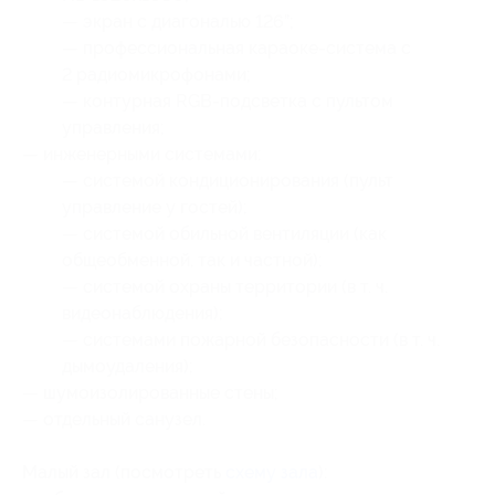
— экран с диагональю 126”;
— профессиональная караоке-система с
2 радиомикрофонами;
— контурная RGB-подсветка с пультом
управления;
— инженерными системами:
— системой кондиционирования (пульт
управление у гостей);
— системой обильной вентиляции (как
общеобменной, так и частной);
— системой охраны территории (в т. ч.
видеонаблюдения);
— системами пожарной безопасности (в т. ч.
дымоудаления);
— шумоизолированные стены;
— отдельный санузел.
Малый зал (посмотреть
схему зала
):