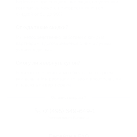
Biglion это про специальные акции, по условиям
которых вы можете приобрести купон со
скидкой от 50 до 90%
Откуда такие скидки?
Мы непосредственно работаем с каждым
партнером и договариваемся с ним о лучших
условиях для вас
Смогу ли я вернуть купон?
Если что-то случится, мы обязательно вернем
вам деньги. Мы работаем только с проверенными
и надежными партнерами
Остались вопросы?
+7 (495) 649-649-1
Горячая линия Биглиона
Перейти в FAQ