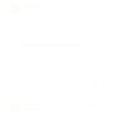
Татьяна
★
★
★
★
★
Т
1 год назад
про Романтическое свидание по программе «Лайт» в малом
кинозале от проекта «Friend’s Hall КиноRooms» (1150 руб.
вместо 2300 руб.)
Достоинства
Спасибо большое, все отлично!
Недостатки
-
Отзыв полезен?
Ольга Р.
★
★
★
★
★
О
2 года назад