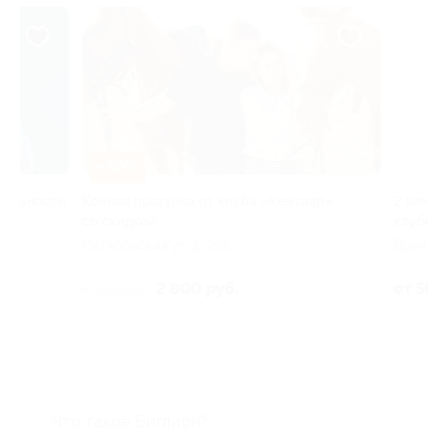
–30%
–30%
и
Конная прогулка от клуба «Кентавр»
2 или 3 часа игр
со скидкой
клубе «Классик»
Октябрьская ул, д. 28б
Врача Сурова пр-т
2 800 руб.
от 560 руб.
4 000 руб.
Что такое Биглион?