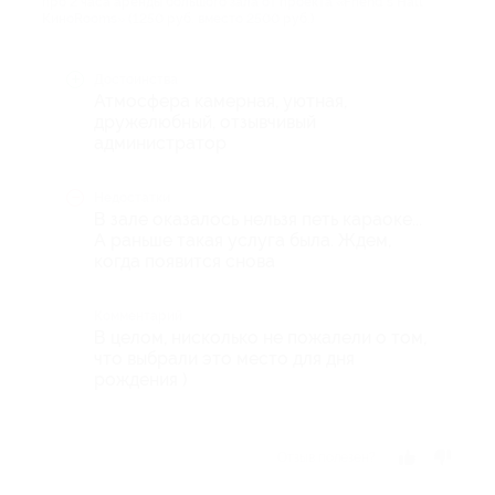
про 2 часа аренды большого зала от проекта «Friend’s Hall
КиноRooms» (1250 руб. вместо 2500 руб.)
Достоинства
Атмосфера камерная, уютная,
дружелюбный, отзывчивый
администратор
Недостатки
В зале оказалось нельзя петь караоке...
А раньше такая услуга была. Ждем,
когда появится снова
Комментарий
В целом, нисколько не пожалели о том,
что выбрали это место для дня
рождения )
Отзыв полезен?