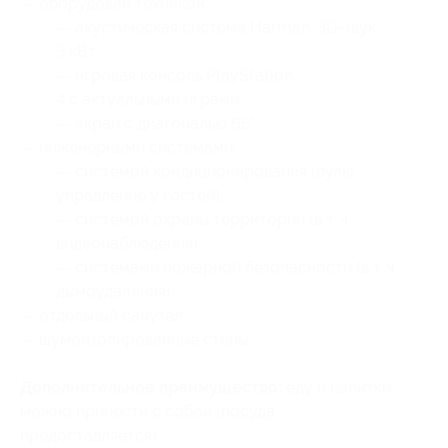
— оборудован техникой:
— акустическая система Harman, 3D-звук,
3 кВт;
— игровая консоль PlayStation
4 c актуальными играми;
— экран с диагональю 65”;
— инженерными системами:
— системой кондиционирования (пульт
управление у гостей);
— системой охраны территории (в т. ч.
видеонаблюдения);
— системами пожарной безопасности (в т. ч.
дымоудаления);
— отдельный санузел;
— шумоизолированные стены.
Дополнительное преимущество:
еду и напитки
можно принести с собой (посуда
предоставляется).