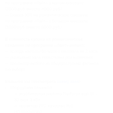
по программе «Лайт» в малом кинозале
(2800 руб. вместо 4000 руб.)
— Скидка 30% на романтическое свидание
по программе «Лайт» в большом кинозале
(3500 руб. вместо 5000 руб.)
В стоимость купона на романтическое
свидание по программе «Лайт» входит:
— аренда малого/большого кинозала на 2 часа;
— украшение зала лепестками роз и свечами;
— просмотр любого из общедоступных фильмов
(на выбор).
Большой зал (посмотреть
схему зала
):
— оборудован техникой:
— акустическая система Nu Force avp-18 —
3D звук, 3 кВт;
— проектор JVC, качество Full
HD 1920х1080;