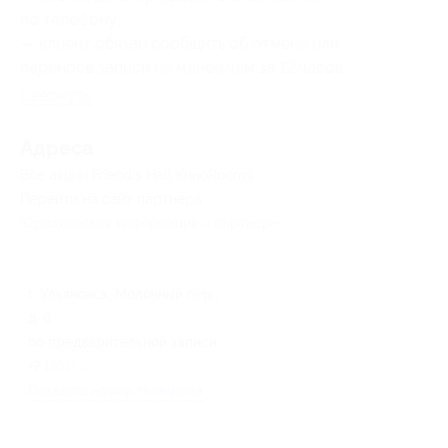
по телефону;
— клиент обязан сообщить об отмене или
переносе записи не менее чем за 12 часов.
Свернуть
Адресa
Все акции
Friend’s Hall КиноRooms
Перейти на сайт партнера
Юридическая информация о партнёре
г. Ульяновск, Молочный пер.,
д. 6
по предварительной записи
+7 (951) 096-82-83
Показать номер телефона