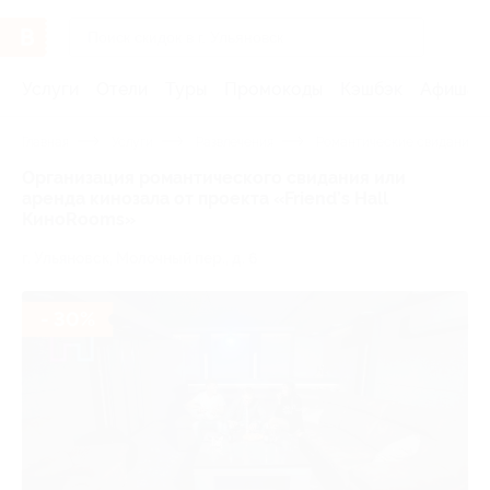
Услуги
Отели
Туры
Промокоды
Кэшбэк
Афиша 
Главная
Услуги
Развлечения
Романтические свидания
Организация романтического свидания или
аренда кинозала от проекта «Friend’s Hall
КиноRooms»
г. Ульяновск, Молочный пер., д. 6
- 30%