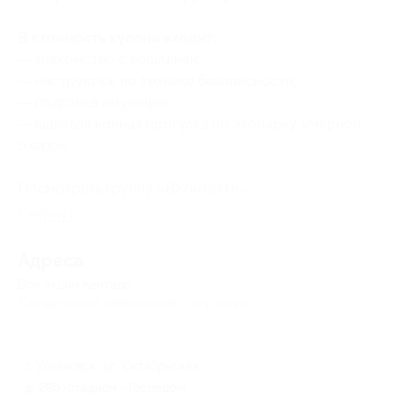
В стоимость купона входит:
— знакомство с лошадьми;
— инструктаж по технике безопасности;
— подгонка амуниции;
— шаговая конная прогулка по экопарку «Черное
озеро».
Посмотреть группу «
ВКонтакте
».
Свернуть
Адресa
Все акции
Кентавр
Юридическая информация о партнёре
г. Ульяновск, ул. Октябрьская,
д. 28б (стадион «Торпедо»)