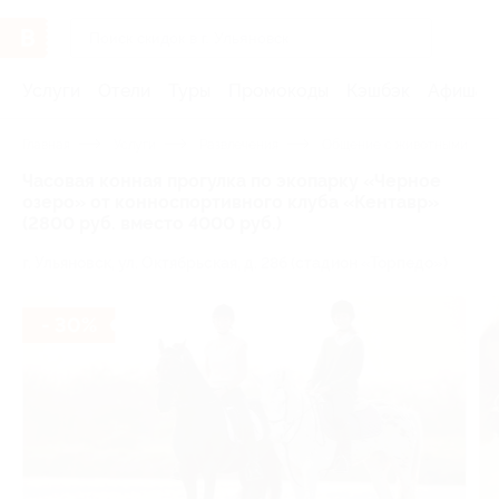
Услуги
Отели
Туры
Промокоды
Кэшбэк
Афиша 
Главная
Услуги
Развлечения
Общение с животными
Часовая конная прогулка по экопарку «Черное
озеро» от конноспортивного клуба «Кентавр»
(2800 руб. вместо 4000 руб.)
г. Ульяновск, ул. Октябрьская, д. 28б (стадион «Торпедо»)
- 30%