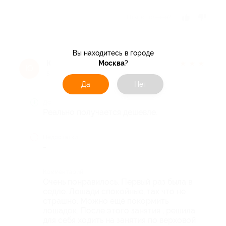
Отзыв полезен?
Вы находитесь в городе
Юлия А.
Москва
?
★
★
★
★
★
Ю
5 лет назад
Да
Нет
Достоинства
Реально получается дешевле.
Недостатки
-
Комментарий
Очень понравилось. Первый раз была в
седле. Лошади спокойные, так что не
страшно. Можно ещё покормить
лошадок. После этого занятия , решила
для себя ходить на занятия по верховой