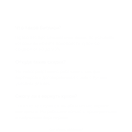
Что такое Биглион?
Biglion это про специальные акции, по условиям
которых вы можете приобрести купон со
скидкой от 50 до 90%
Откуда такие скидки?
Мы непосредственно работаем с каждым
партнером и договариваемся с ним о лучших
условиях для вас
Смогу ли я вернуть купон?
Если что-то случится, мы обязательно вернем
вам деньги. Мы работаем только с проверенными
и надежными партнерами
Остались вопросы?