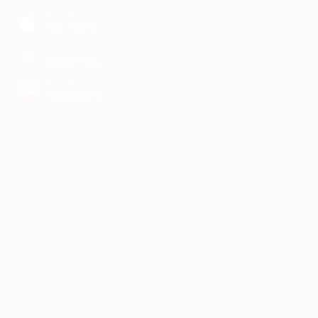
загрузить в
App Store
загрузить в
Google Play
загрузить в
AppGallery
КОМПАНИЯ
ИНФОРМАЦИЯ
ПАРТНЕРАМ
© 2010-2026 BIGLION
Обработка персональных данных