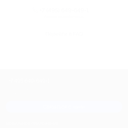
+7 (495) 649-649-1
Горячая линия Биглиона
Перейти в FAQ
+7 495 649-649-1
Для звонка из Москвы
и регионов России
Связаться с нами
МОБИЛЬНОЕ ПРИЛОЖЕНИЕ