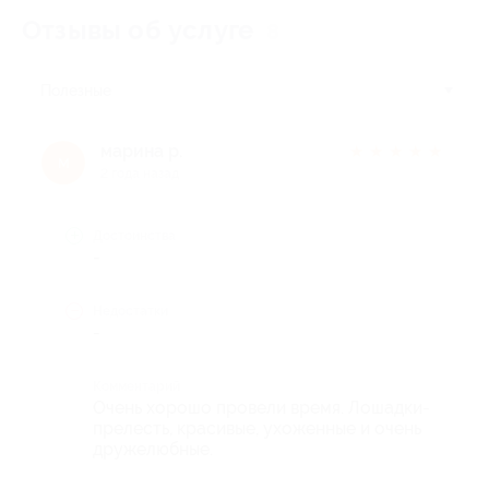
Отзывы об услуге
8
Полезные
марина р.
★
★
★
★
★
м
2 года назад
Достоинства
-
Недостатки
-
Комментарий
Очень хорошо провели время. Лошадки-
прелесть, красивые, ухоженные и очень
дружелюбные.